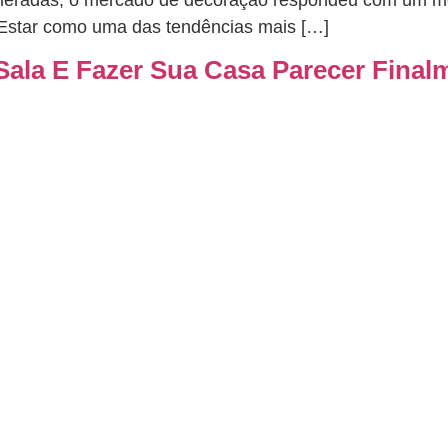
celeradas, o mercado de decoração respondeu com um 
Estar como uma das tendências mais […]
ala E Fazer Sua Casa Parecer Final