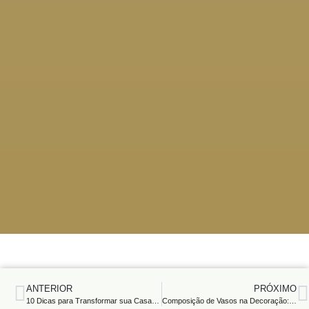
ANTERIOR
PRÓXIMO
10 Dicas para Transformar sua Casa em um Ambiente Aconchegante e Estiloso
Composição de Vasos na Decoração: 7 Dicas para Transformar o Ambiente com Elegância