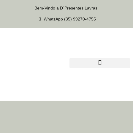
Bem-Vindo a D´Presentes Lavras!
WhatsApp (35) 99270-4755