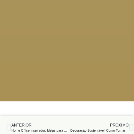
ANTERIOR
PRÓXIMO
Home Office Inspirador: Ideias para Montar um Escritório Funcional e Estiloso
Decoração Sustentável: Como Tornar Sua Casa um Espaço Eco-Friendly