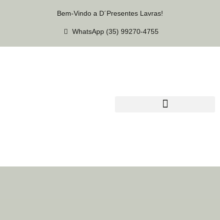
Bem-Vindo a D´Presentes Lavras!
WhatsApp (35) 99270-4755