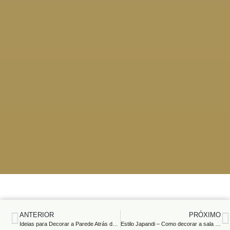
ANTERIOR
PRÓXIMO
Ideias para Decorar a Parede Atrás do Sofá
Estilo Japandi – Como decorar a sala de estar no estilo Japandi