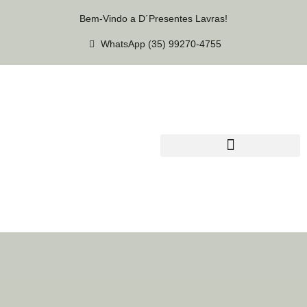
Bem-Vindo a D´Presentes Lavras!
WhatsApp (35) 99270-4755