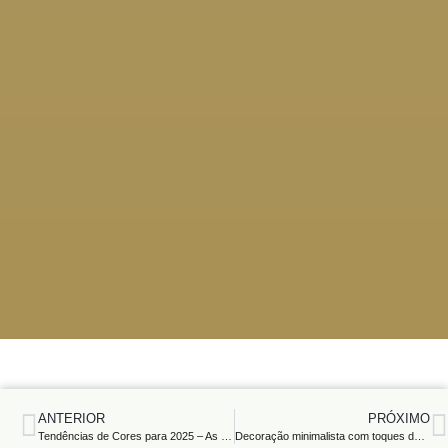
ANTERIOR
PRÓXIMO
Tendências de Cores para 2025 – As Paletas que Vão Dominar a Decoração
Decoração minimalista com toques de luxo: Como combinar simplicidade e sofisticação no seu espaço